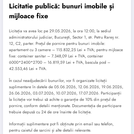
Licitatie publică: bunuri imobile și
mijloace fixe
Licitația va avea loc pe 29.05.2026, la ora 12:00, la sediul
administratorului judiciar, București, Sector 1, str. Petru Rareș nr.
12, C2, parter. Prețul de pornire pentru bunuri imobile:
apartament cu 3 camere – 115.832,25 Lei + TVA; pentru mijloace
fixe: container sanitar – 7.348,09 Lei + TVA, container
6000*2400*2700 – 16.819,59 Lei + TVA, bascula pod –
42.553,46 Lei + TVA.
În cazul neadjudecării bunurilor, vor fi organizate licitații
suplimentare în datele de 05.06.2026, 12.06.2026, 19.06.2026,
26.06.2026, 03.07.2026, 10.07.2026, 17.07.2026. Participanții
la licitație vor trebui să achite o garanție de 10% din prețul de
pornire, conform detalii menționate. Documentația de participare
trebuie depusă cu 24 de ore înainte de licitație.
Informații suplimentare pot fi obținute prin email sau telefon,
pentru caietul de sarcini și alte detalii relevante.