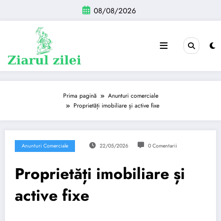
Sari
08/08/2026
la
conținut
Prima pagină
Anunturi comerciale
Proprietăți imobiliare și active fixe
Anunturi Comerciale
22/05/2026
0 Comentarii
Proprietăți imobiliare și
active fixe