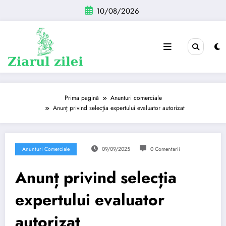
Sari
10/08/2026
la
conținut
Prima pagină
Anunturi comerciale
Anunț privind selecția expertului evaluator autorizat
Anunturi Comerciale
09/09/2025
0 Comentarii
Anunț privind selecția
expertului evaluator
autorizat