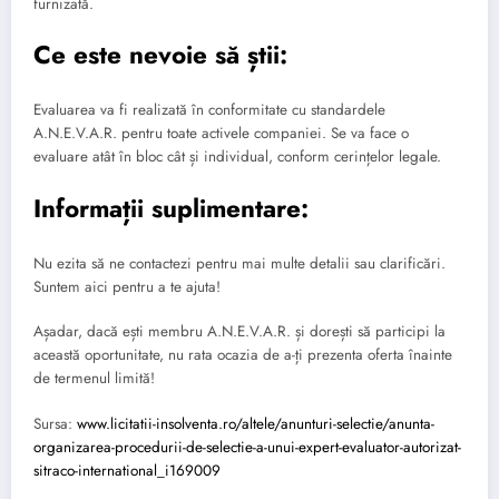
furnizată.
Ce este nevoie să știi:
Evaluarea va fi realizată în conformitate cu standardele
A.N.E.V.A.R. pentru toate activele companiei. Se va face o
evaluare atât în bloc cât și individual, conform cerințelor legale.
Informații suplimentare:
Nu ezita să ne contactezi pentru mai multe detalii sau clarificări.
Suntem aici pentru a te ajuta!
Așadar, dacă ești membru A.N.E.V.A.R. și dorești să participi la
această oportunitate, nu rata ocazia de a-ți prezenta oferta înainte
de termenul limită!
Sursa:
www.licitatii-insolventa.ro/altele/anunturi-selectie/anunta-
organizarea-procedurii-de-selectie-a-unui-expert-evaluator-autorizat-
sitraco-international_i169009