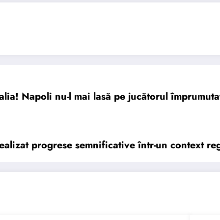
talia! Napoli nu-l mai lasă pe jucătorul împrumut
alizat progrese semnificative într-un context re