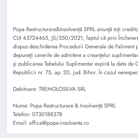
Popa Restructurare&Insolvență SPRL anunţă toţi credit
CUI 43724465, J5/350/2021, faptul că prin Încheierea
dispus deschiderea Procedurii Generale de Faliment p
depuneţi cererile de admitere a creanţelor suplimentar
şi publicarea Tabelului Suplimentar expiră la data d
Republicii nr. 75, ap. 20, jud. Bihor. În cazul nerespe
Debitoare: TREMOLOSILVA SRL
Nume: Popa Restructurare & Insolvență SPRL
Telefon: 0730188378
Email: office@popa-insolventa.ro