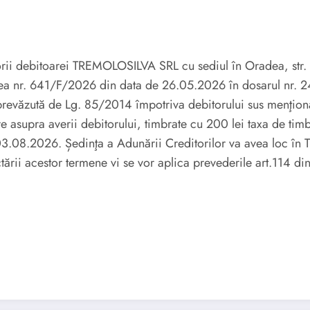
orii debitoarei TREMOLOSILVA SRL cu sediul în Oradea, str. 
 nr. 641/F/2026 din data de 26.05.2026 în dosarul nr. 249
revăzută de Lg. 85/2014 împotriva debitorului sus menţiona
e asupra averii debitorului, timbrate cu 200 lei taxa de timb
e 03.08.2026. Ședinţa a Adunării Creditorilor va avea loc
ctării acestor termene vi se vor aplica prevederile art.114 d