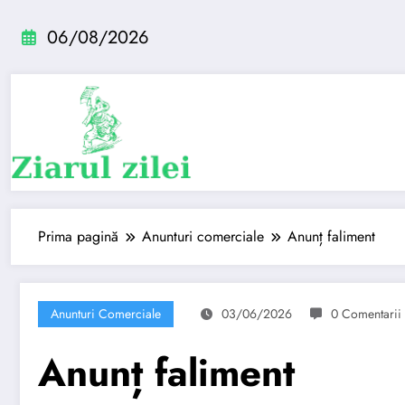
Sari
la
06/08/2026
conținut
Prima pagină
Anunturi comerciale
Anunț faliment
Anunturi Comerciale
03/06/2026
0 Comentarii
Anunț faliment